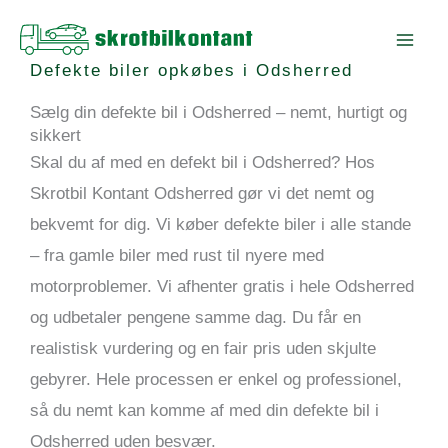
Gå
MAI
til
ME
Defekte biler opkøbes i Odsherred
indholdet
Sælg din defekte bil i Odsherred – nemt, hurtigt og
sikkert
Skal du af med en defekt bil i Odsherred? Hos
Skrotbil Kontant Odsherred gør vi det nemt og
bekvemt for dig. Vi køber defekte biler i alle stande
– fra gamle biler med rust til nyere med
motorproblemer. Vi afhenter gratis i hele Odsherred
og udbetaler pengene samme dag. Du får en
realistisk vurdering og en fair pris uden skjulte
gebyrer. Hele processen er enkel og professionel,
så du nemt kan komme af med din defekte bil i
Odsherred uden besvær.