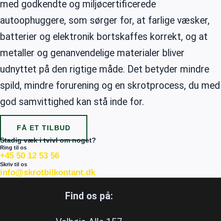
med godkendte og miljøcertificerede
autoophuggere, som sørger for, at farlige væsker,
batterier og elektronik bortskaffes korrekt, og at
metaller og genanvendelige materialer bliver
udnyttet på den rigtige måde. Det betyder mindre
spild, mindre forurening og en skrotprocess, du med
god samvittighed kan stå inde for.
FÅ ET TILBUD
Stadig væk i tvivl om noget?
Ring til os
+45 50 12 53 56
Skriv til os
info@skrotbilkontant.dk
Find os på: