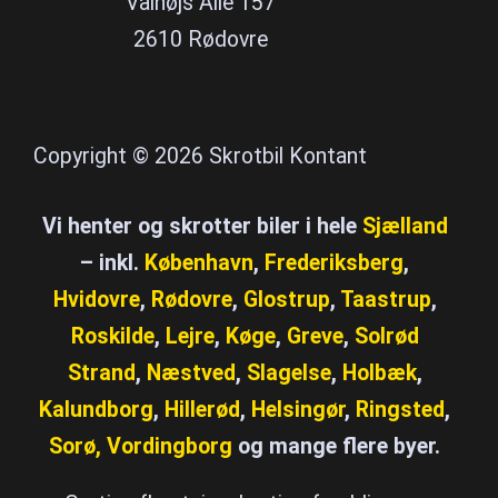
Valhøjs Alle 157
2610 Rødovre
Copyright © 2026 Skrotbil Kontant
Vi henter og skrotter biler i hele
Sjælland
– inkl.
København
,
Frederiksberg
,
Hvidovre
,
Rødovre
,
Glostrup
,
Taastrup
,
Roskilde
,
Lejre
,
Køge
,
Greve
,
Solrød
Strand
,
Næstved
,
Slagelse
,
Holbæk
,
Kalundborg
,
Hillerød
,
Helsingør
,
Ringsted
,
Sorø,
Vordingborg
og mange flere byer.